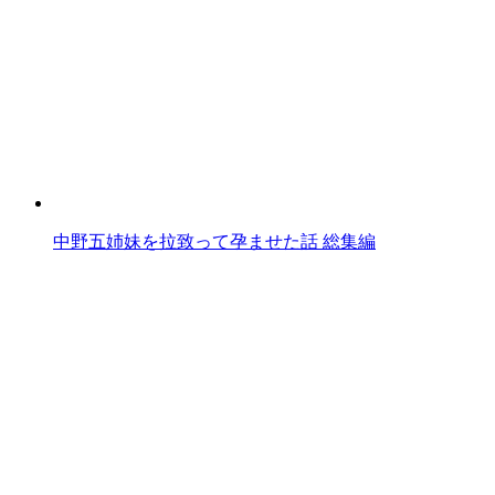
中野五姉妹を拉致って孕ませた話 総集編