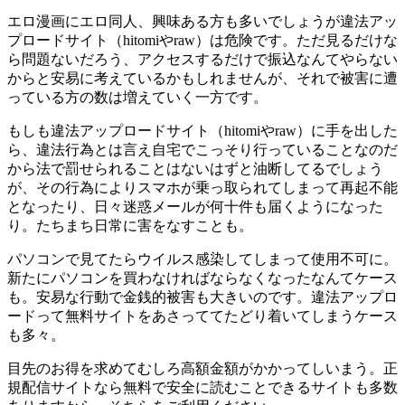
エロ漫画にエロ同人、興味ある方も多いでしょうが違法アッ
プロードサイト（hitomiやraw）は危険です。ただ見るだけな
ら問題ないだろう、アクセスするだけで振込なんてやらない
からと安易に考えているかもしれませんが、それで被害に遭
っている方の数は増えていく一方です。
もしも違法アップロードサイト（hitomiやraw）に手を出した
ら、違法行為とは言え自宅でこっそり行っていることなのだ
から法で罰せられることはないはずと油断してるでしょう
が、その行為によりスマホが乗っ取られてしまって再起不能
となったり、日々迷惑メールが何十件も届くようになった
り。たちまち日常に害をなすことも。
パソコンで見てたらウイルス感染してしまって使用不可に。
新たにパソコンを買わなければならなくなったなんてケース
も。安易な行動で金銭的被害も大きいのです。違法アップロ
ードって無料サイトをあさっててたどり着いてしまうケース
も多々。
目先のお得を求めてむしろ高額金額がかかってしいまう。正
規配信サイトなら無料で安全に読むことできるサイトも多数