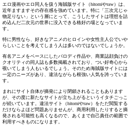
エロ漫画やエロ同人を扱う海賊版サイト（hitomiやraw）は、
近年ますますその存在感を強めています。特に「三次元じゃ
物足りない」という層にとって、こうしたサイトは理想を詰
め込んだ二次元の世界に没入できる格好の場となっていま
す。
特に男性なら、好きなアニメのヒロインや女性主人公でいや
らしいことを考えてしまう人は多いのではないでしょうか。
有名アニメをベースにしたパロディ作品や、商業誌顔負けの
クオリティの同人誌も多数掲載されており、つい好奇心から
覗いてしまう人もいるでしょう。そのため海賊版サイトには
一定のニーズがあり、違法ながらも根強い人気を誇っていま
す。
まれにサイト自体が摘発により閉鎖されることもあります
が、その度に新たなサイトが立ち上がるというイタチごっこ
が続いています。違法サイト（hitomiやraw）をただ閲覧する
だけならよほど問題ありませんが、商用利用したりすると摘
発される可能性も高くなるので、あくまで自己責任の範囲で
利用すべきものになります。