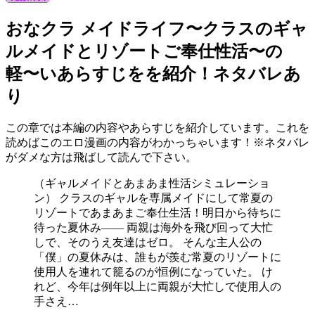
おなクラ メイドライフ〜クラスのギャ
ルメイドとリゾートご奉仕性活〜の
軽〜いあらすじをを紹介！ネタバレあ
り
この章では本編の内容やあらすじを紹介しています。これを
読めばこのエロ漫画の内容がわかっちゃいます！※ネタバレ
がダメな方は飛ばして読んで下さい。
（ギャルメイドとあまあま性活シミュレーショ
ン） クラスのギャルを専属メイドにして常夏の
リゾートであまあまご奉仕生活！明日から待ちに
待った夏休み―― 両親は海外を飛び回って大忙
しで、そのうえ友達はゼロ。 そんな主人公の
「僕」の夏休みは、誰もが羨む常夏のリゾートに
使用人を連れて籠るのが恒例になっていた。 け
れど、今年は例年以上に両親が大忙しで使用人の
手さえ…