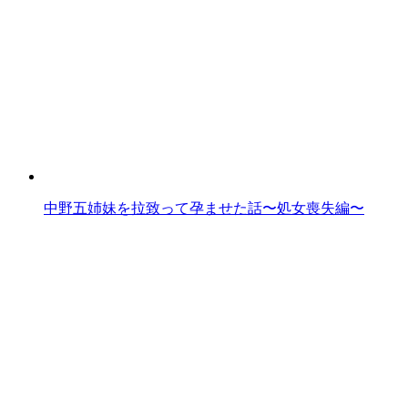
中野五姉妹を拉致って孕ませた話〜処女喪失編〜