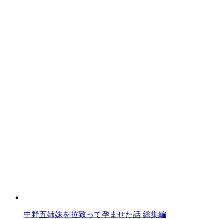
中野五姉妹を拉致って孕ませた話 総集編